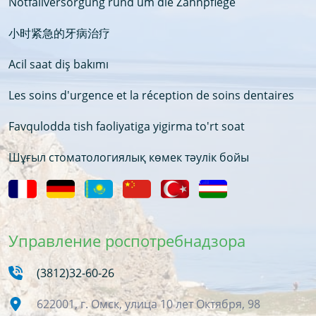
Notfallversorgung rund um die Zahnpflege
小时紧急的牙病治疗
Acil saat diş bakımı
Les soins d'urgence et la réception de soins dentaires
Favqulodda tish faoliyatiga yigirma to'rt soat
Шұғыл стоматологиялық көмек тәулік бойы
Управление роспотребнадзора
(3812)32-60-26
622001, г. Омск, улица 10 лет Октября, 98