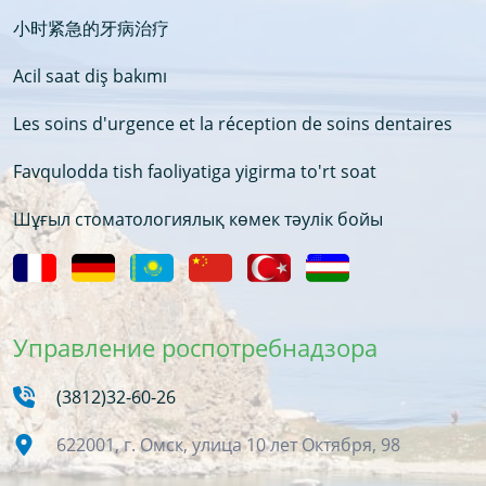
小时紧急的牙病治疗
Acil saat diş bakımı
Les soins d'urgence et la réception de soins dentaires
Favqulodda tish faoliyatiga yigirma to'rt soat
Шұғыл стоматологиялық көмек тәулік бойы
Управление роспотребнадзора
(3812)32-60-26
622001, г. Омск, улица 10 лет Октября, 98