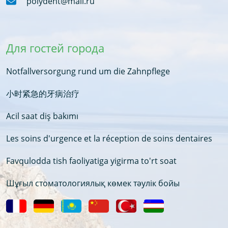
polydent@mail.ru
Для гостей города
Notfallversorgung rund um die Zahnpflege
小时紧急的牙病治疗
Acil saat diş bakımı
Les soins d'urgence et la réception de soins dentaires
Favqulodda tish faoliyatiga yigirma to'rt soat
Шұғыл стоматологиялық көмек тәулік бойы