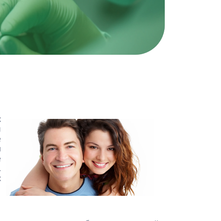
х
м
е
и
е
.
х