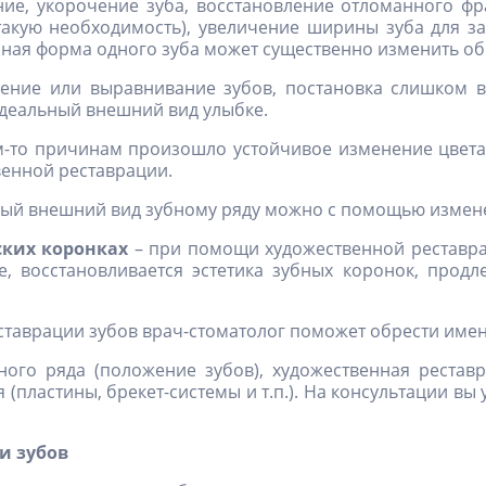
ие, укорочение зуба, восстановление отломанного фр
 такую необходимость), увеличение ширины зуба для з
нная форма одного зуба может существенно изменить об
ние или выравнивание зубов, постановка слишком в
деальный внешний вид улыбке.
м-то причинам произошло устойчивое изменение цвета 
венной реставрации.
ый внешний вид зубному ряду можно с помощью измене
ских коронках
– при помощи художественной реставр
е, восстановливается эстетика зубных коронок, продл
аврации зубов врач-стоматолог поможет обрести именн
бного ряда (положение зубов), художественная рестав
(пластины, брекет-системы и т.п.). На консультации в
и зубов