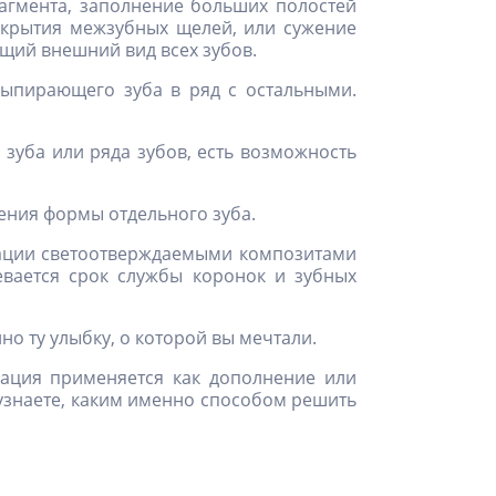
агмента, заполнение больших полостей
акрытия межзубных щелей, или сужение
щий внешний вид всех зубов.
ыпирающего зуба в ряд с остальными.
зуба или ряда зубов, есть возможность
ния формы отдельного зуба.
ации светоотверждаемыми композитами
евается срок службы коронок и зубных
о ту улыбку, о которой вы мечтали.
рация применяется как дополнение или
ы узнаете, каким именно способом решить