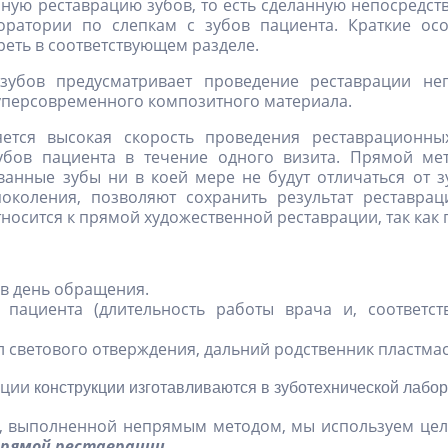
ую реставрацию зубов, то есть сделанную непосредстве
боратории по слепкам с зубов пациента. Краткие ос
ть в соответствующем разделе.
зубов предусматривает проведение реставрации не
суперсовременного композитного материала.
ется высокая скорость проведения реставрационны
убов пациента в течение одного визита. Прямой мет
ванные зубы ни в коей мере не будут отличаться от з
околения, позволяют сохранить результат реставрац
носится к прямой художественной реставрации, так как 
в день обращения.
пациента (длительность работы врача и, соответст
светового отверждения, дальний родственник пластмасс
ации
конструкции изготавливаются в зуботехнической лабор
в, выполненной непрямым методом, мы используем цел
прямой реставрации