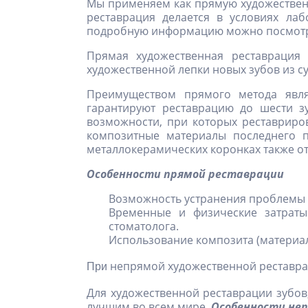
Мы применяем как прямую художественн
реставрация делается в условиях ла
подробную информацию можно посмотре
Прямая художественная реставрация 
художественной лепки новых зубов из 
Преимуществом прямого метода явля
гарантируют реставрацию до шести з
возможности, при которых реставриро
композитные материалы последнего п
металлокерамических коронках также от
Особенности прямой реставрации
Возможность устранения проблемы 
Временные и физические затраты 
стоматолога.
Использование композита (материал 
непрямой художественной реставр
При
Для художественной реставрации зубо
лучшим во всем мире.
Особенности не