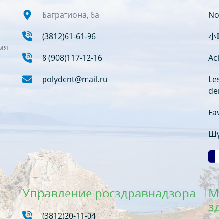
Багратиона, 6а
No
(3812)61-61-96
小
мя
8 (908)117-12-16
Aci
polydent@mail.ru
Le
de
Fav
Шұ
Управление росздравнадзора
М
з
(3812)20-11-04