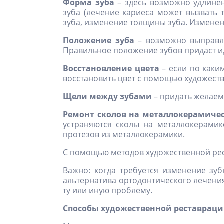
Форма зуба
– здесь возможно удлинен
зуба (лечение кариеса может вызвать
зуба, изменение толщины зуба. Измене
Положение зуба
– возможно выправле
Правильное положение зубов придаст и
Восстановление цвета
– если по каки
восстановить цвет с помощью художест
Щели между зубами
– придать желаем
Ремонт сколов на металлокерамиче
устраняются сколы на металлокерамик
протезов из металлокерамики.
С помощью методов художественной рест
Важно: когда требуется изменение зу
альтернатива ортодонтического лечения 
ту или иную проблему.
Способы художественной реставраци