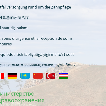
tfallversorgung rund um die Zahnpflege
时紧急的牙病治疗
l saat diş bakımı
s soins d'urgence et la réception de soins
ntaires
qulodda tish faoliyatiga yigirma to'rt soat
ғыл стоматологиялық көмек тәулік бойы
инистерство
дравоохранения