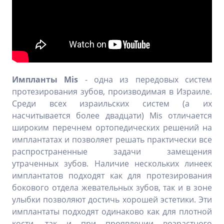
Импланты Mis
- одна из передовых систем
протезирования зубов, производимая в Израиле.
Среди всех израильских систем (а их
насчитывается более двадцати) Mis отличается
широким перечнем ортопедических решений на
имплантатах и позволяет решать практически все
распространенные задачи замещения
утраченных зубов. Наличие нескольких линеек
имплантатов подходят как для протезирования
бокового отдела жевательных зубов, так и в зоне
улыбки позволяют достичь хорошей эстетики. Эти
имплантаты подходят одинаково как для плотной
кости, так и при проявлении возрастного