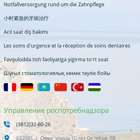
Notfallversorgung rund um die Zahnpflege
小时紧急的牙病治疗
Acil saat diş bakımı
Les soins d'urgence et la réception de soins dentaires
Favqulodda tish faoliyatiga yigirma to'rt soat
Шұғыл стоматологиялық көмек тәулік бойы
Управление роспотребнадзора
(3812)32-60-26
622001, г. Омск, улица 10 лет Октября, 98